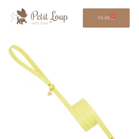
0
€
0.00