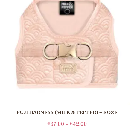
FUJI HARNESS (MILK & PEPPER) – ROZE
€
37.00
-
€
42.00
OPTIES SELECTEREN