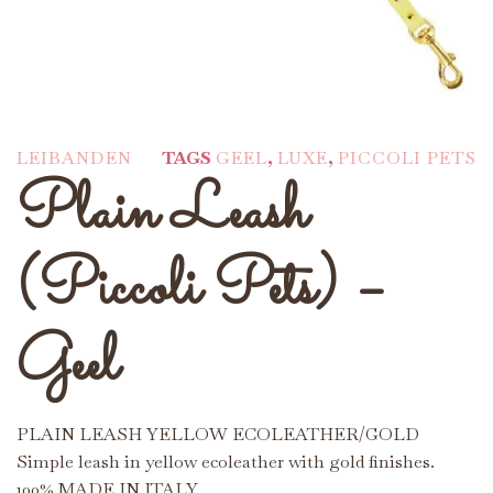
LEIBANDEN
TAGS
GEEL
,
LUXE
,
PICCOLI PETS
Plain Leash
(Piccoli Pets) –
Geel
PLAIN LEASH YELLOW ECOLEATHER/GOLD
Simple leash in yellow ecoleather with gold finishes.
100% MADE IN ITALY.