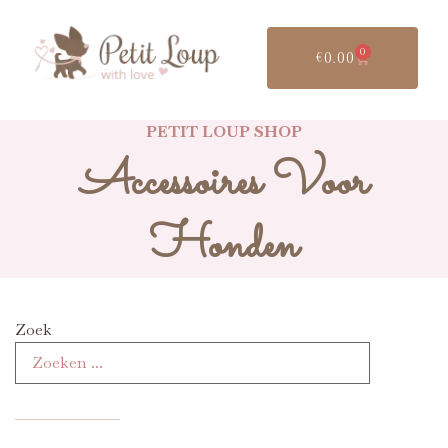
0
€
0.00
PETIT LOUP SHOP
Accessoires Voor
Honden
Zoek