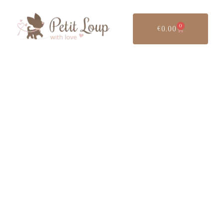
0
€
0.00