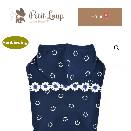
0
€
0.00
Aanbieding!