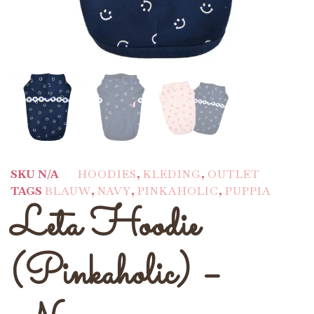
SKU
N/A
HOODIES
,
KLEDING
,
OUTLET
TAGS
BLAUW
,
NAVY
,
PINKAHOLIC
,
PUPPIA
Leta Hoodie
(Pinkaholic) –