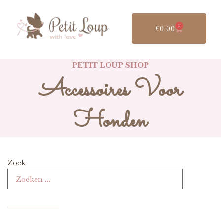
0
€
0.00
PETIT LOUP SHOP
Accessoires Voor
Honden
Zoek