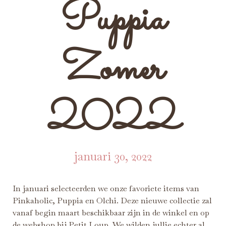
Puppia
Zomer
2022
januari 30, 2022
In januari selecteerden we onze favoriete items van
Pinkaholic, Puppia en Olchi. Deze nieuwe collectie zal
vanaf begin maart beschikbaar
zijn in de
winkel
en op
de
webshop
bij Petit Loup. We wilden jullie echter al