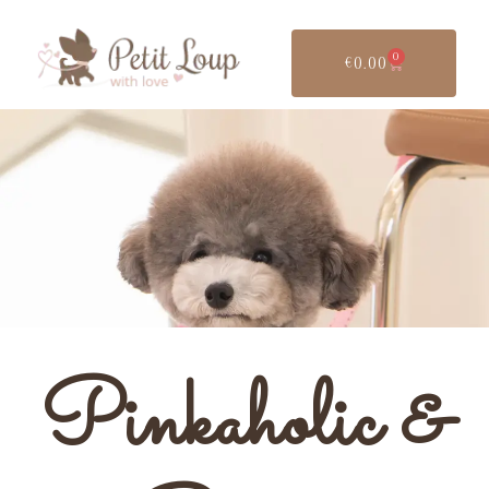
0
€
0.00
Pinkaholic &