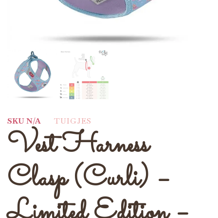
SKU
N/A
TUIGJES
Vest Harness
Clasp (Curli) –
Limited Edition –