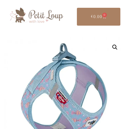
0
€
0.00