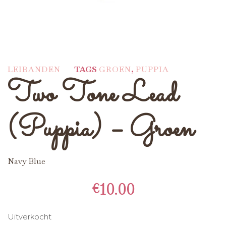
LEIBANDEN
TAGS
GROEN
,
PUPPIA
Two Tone Lead
(Puppia) – Groen
Navy Blue
€
10.00
Uitverkocht