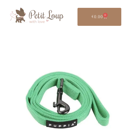
0
€
0.00