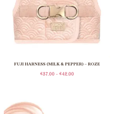
FUJI HARNESS (MILK & PEPPER) – ROZE
€
37.00
-
€
42.00
OPTIES SELECTEREN