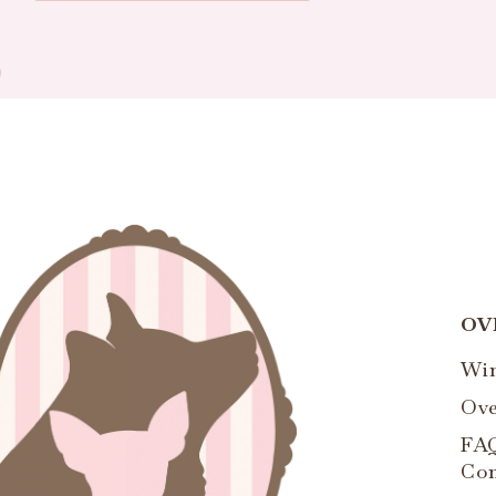
OV
Wi
Ove
FA
Con