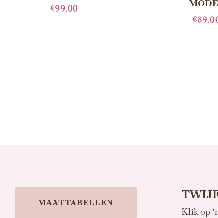
MODE
€
99.00
€
89.0
LEES MEER
TOEVOEGE
WINKELW
TWIJF
MAATTABELLEN
Klik op ‘