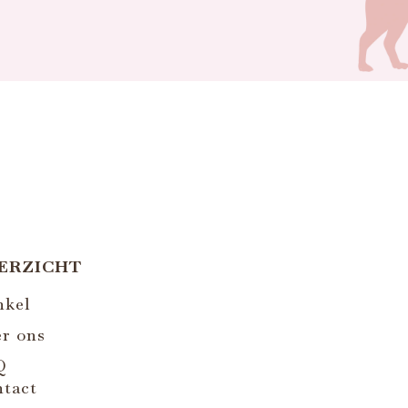
ERZICHT
nkel
r ons
Q
tact