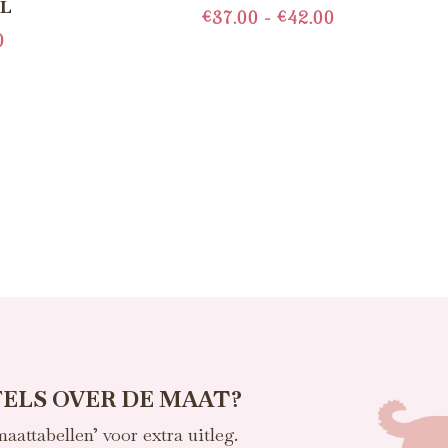
L
€
37.00
-
€
42.00
0
OPTIES SELECTEREN
N AAN
AGEN
ELS OVER DE MAAT?
maattabellen’ voor extra uitleg.