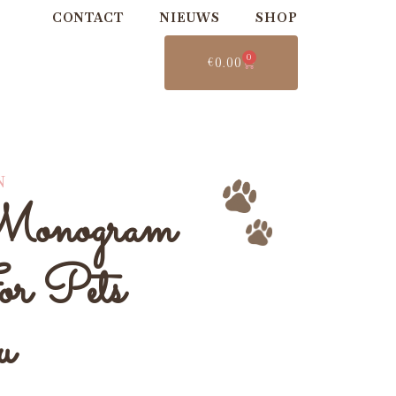
CONTACT
NIEUWS
SHOP
0
€
0.00
N
onogram
or Pets
u