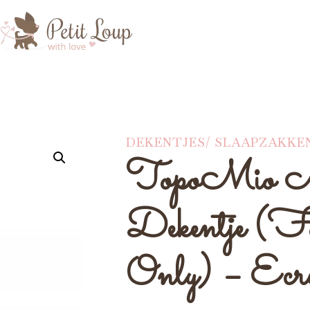
DEKENTJES/ SLAAPZAKKE
TopoMio M
Dekentje (F
Only) – Ecr