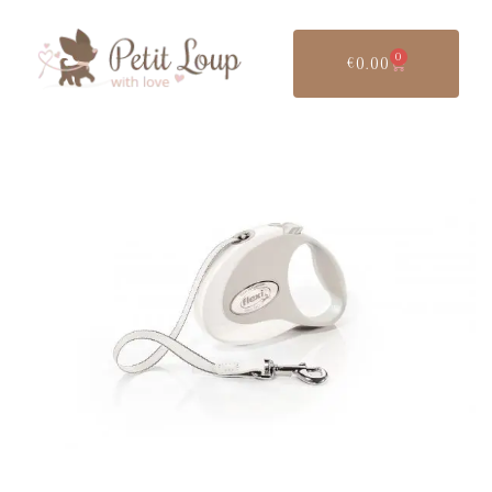
0
€
0.00