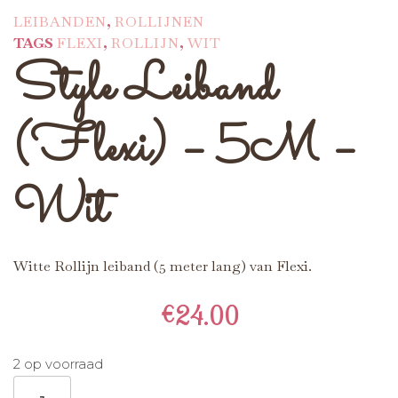
LEIBANDEN
,
ROLLIJNEN
TAGS
FLEXI
,
ROLLIJN
,
WIT
Style Leiband
(Flexi) – 5M –
Wit
Witte Rollijn leiband (5 meter lang) van Flexi.
€
24.00
2 op voorraad