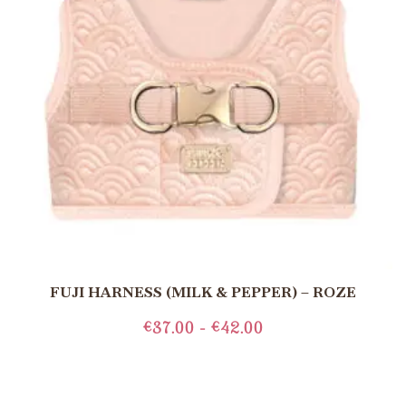
FUJI HARNESS (MILK & PEPPER) – ROZE
€
37.00
-
€
42.00
OPTIES SELECTEREN