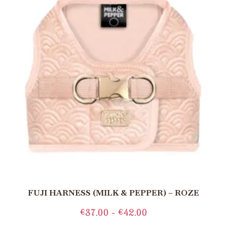
FUJI HARNESS (MILK & PEPPER) – ROZE
€
37.00
-
€
42.00