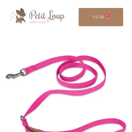
0
€
0.00