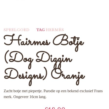
SPEELGOED
TAG
HERMÈS
Hairmes Botje
(Dog Diggin
Designs) Oranje
Zacht botje met piepertje. Parodie op een bekend exclusief Frans
merk. Ongeveer 16cm lang.