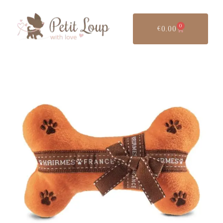
0
€
0.00