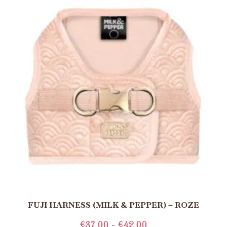
FUJI HARNESS (MILK & PEPPER) – ROZE
€
37.00
-
€
42.00