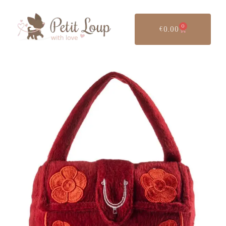
0
€
0.00