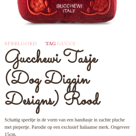
SPEELGOED
TAG
GUCCI
Gucchewi Tasje
(Dog Diggin
Designs) Rood
Schattig speeltje in de vorm van een handtasje in zachte pluche
met piepertje. Parodie op een exclusief Italiaanse merk. Ongeveer
15cm.