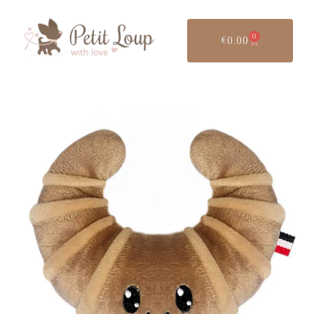
0
€
0.00