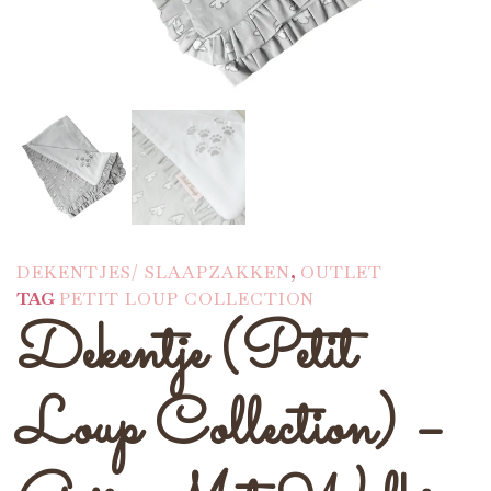
DEKENTJES/ SLAAPZAKKEN
,
OUTLET
TAG
PETIT LOUP COLLECTION
Dekentje (Petit
Loup Collection) –