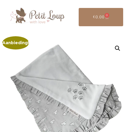
0
€
0.00
Aanbieding!