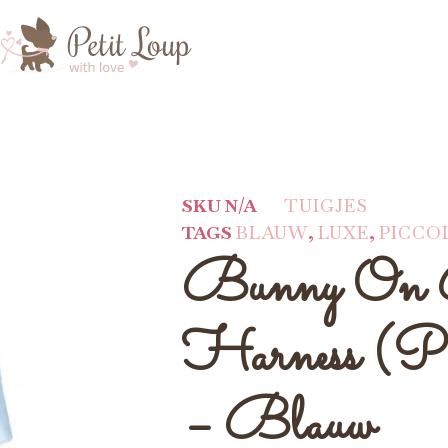
SKU
N/A
TUIGJES
TAGS
BLAUW
,
LUXE
,
PICCO
Bunny On
Harness (Pic
– Blauw