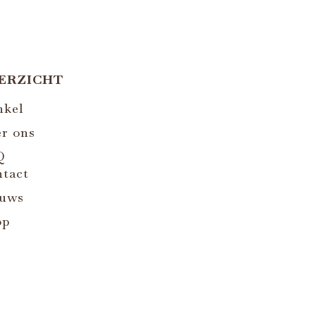
ERZICHT
nkel
r ons
Q
tact
euws
op