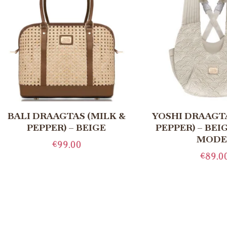
BALI DRAAGTAS (MILK &
YOSHI DRAAGTA
PEPPER) – BEIGE
PEPPER) – BEI
MODE
€
99.00
€
89.0
LEES MEER
TOEVOEGE
WINKELW