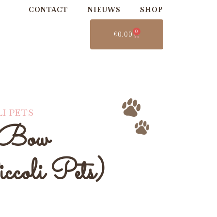
CONTACT
NIEUWS
SHOP
0
€
0.00
LI PETS
 Bow
coli Pets)