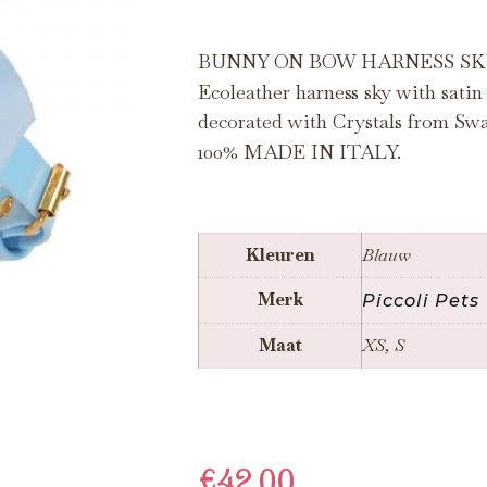
BUNNY ON BOW HARNESS S
Ecoleather harness sky with sati
decorated with Crystals from Sw
100% MADE IN ITALY.
Kleuren
Blauw
Merk
Piccoli Pets
Maat
XS, S
€
42.00