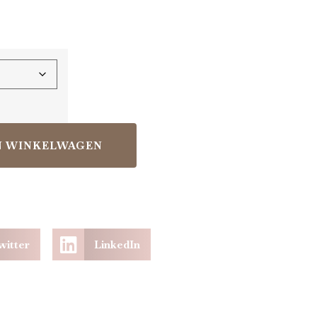
N WINKELWAGEN
witter
LinkedIn