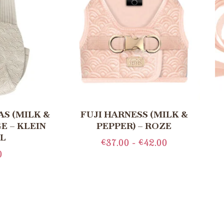
S (MILK &
FUJI HARNESS (MILK &
GE – KLEIN
PEPPER) – ROZE
L
€
37.00
-
€
42.00
0
OPTIES SELECTEREN
N AAN
AGEN