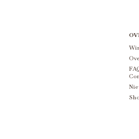
OV
Wi
Ove
FA
Con
Ni
Sh