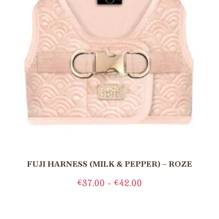
FUJI HARNESS (MILK & PEPPER) – ROZE
€
37.00
-
€
42.00
OPTIES SELECTEREN