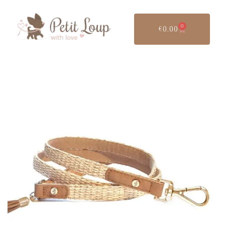
0
€
0.00