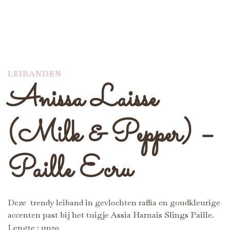
LEIBANDEN
Anissa Laisse
(Milk & Pepper) –
Paille Ecru
Deze trendy leiband in gevlochten raffia en goudkleurige
accenten past bij het tuigje Assia Harnais Slings Paille.
Lengte : 1m20