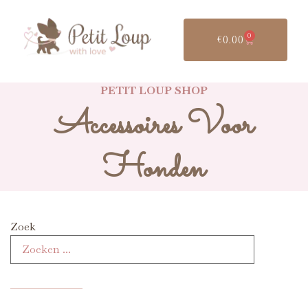
0
€
0.00
PETIT LOUP SHOP
Accessoires Voor
Honden
Zoek