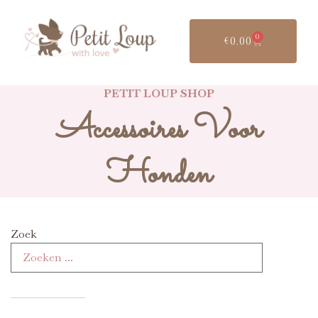
0
€
0.00
PETIT LOUP SHOP
Accessoires Voor
Honden
Zoek