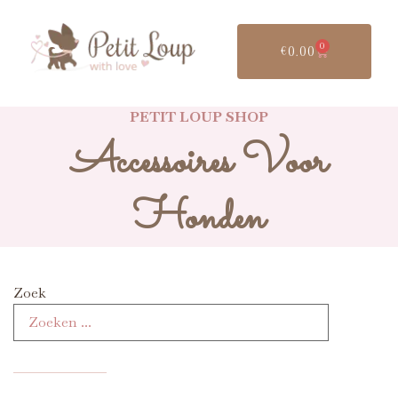
0
€
0.00
PETIT LOUP SHOP
Accessoires Voor
Honden
Zoek